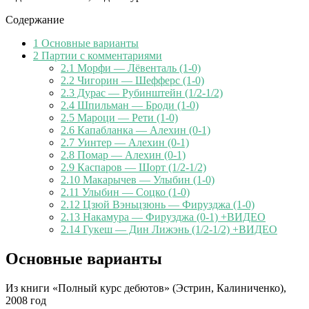
Содержание
1
Основные варианты
2
Партии с комментариями
2.1
Морфи — Лёвенталь (1-0)
2.2
Чигорин — Шефферс (1-0)
2.3
Дурас — Рубинштейн (1/2-1/2)
2.4
Шпильман — Броди (1-0)
2.5
Мароци — Рети (1-0)
2.6
Капабланка — Алехин (0-1)
2.7
Уинтер — Алехин (0-1)
2.8
Помар — Алехин (0-1)
2.9
Каспаров — Шорт (1/2-1/2)
2.10
Макарычев — Улыбин (1-0)
2.11
Улыбин — Соцко (1-0)
2.12
Цзюй Вэньцзюнь — Фирузджа (1-0)
2.13
Накамура — Фирузджа (0-1) +ВИДЕО
2.14
Гукеш — Дин Лижэнь (1/2-1/2) +ВИДЕО
Основные варианты
Из книги «Полный курс дебютов» (Эстрин, Калиниченко),
2008 год