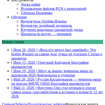
Инструменты
Доска online
Исправление файлов PGN с кириллицей
Таблицы Налимова
Обучение
Видеокурсы Артёма Ильина
Видеокурс ладейный эндшпиль
Изучение координат шахматной доски
Шахматы вслепую — тренажер
Новые статьи
[ Июн 26, 2026 ]
«Весь его метод был ошибкой»: Что
Бобби Фишер на самом деле думал об Алехине
Статьи о
шахматах
[ Июн 13, 2026 ]
Григорий Кайданов
Биография
шахматистов
[ Июн 10, 2026 ]
Матч за звание чемпиона мира по
шахматам 2026
Чемпионаты и турниры
[ Май 28, 2026 ]
Рустам Касымджанов — чемпион мира
по версии ФИДЕ (2004)
Биография шахматистов
[ Май 11, 2026 ]
Фаустино Оро стал вторым в списке
самых юных гроссмейстеров в истории в возрасте 12 лет
2026
Главная
Дебюты
Полуоткрытые дебюты
Французская защита.