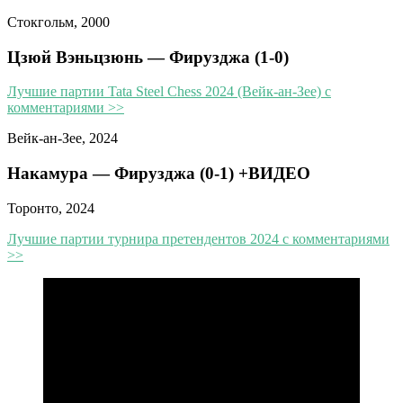
Стокгольм, 2000
Цзюй Вэньцзюнь — Фирузджа (1-0)
Лучшие партии Tata Steel Chess 2024 (Вейк-ан-Зее) с
комментариями >>
Вейк-ан-Зее, 2024
Накамура — Фирузджа (0-1) +ВИДЕО
Торонто, 2024
Лучшие партии турнира претендентов 2024 с комментариями
>>