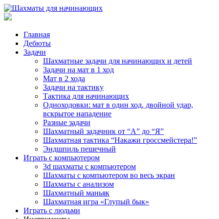
Главная
Дебюты
Задачи
Шахматные задачи для начинающих и детей
Задачи на мат в 1 ход
Мат в 2 хода
Задачи на тактику
Тактика для начинающих
Одноходовки: мат в один ход, двойной удар,
вскрытое нападение
Разные задачи
Шахматный задачник от “А” до “Я”
Шахматная тактика “Накажи гроссмейстера!”
Эндшпиль пешечный
Играть с компьютером
3d шахматы с компьютером
Шахматы с компьютером во весь экран
Шахматы с анализом
Шахматный маньяк
Шахматная игра «Глупый бык»
Играть с людьми