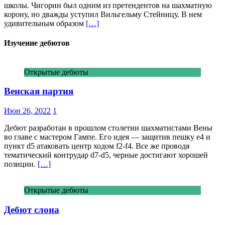
школы. Чигорин был одним из претендентов на шахматную
корону, но дважды уступил Вильгельму Стейницу. В нем
удивительным образом
[…]
Изучение дебютов
Открытые дебюты
Венская партия
Июн 26, 2022
1
Дебют разработан в прошлом столетии шахматистами Вены
во главе с мастером Гампе. Его идея — защитив пешку e4 и
пункт d5 атаковать центр ходом f2-f4. Все же проводя
тематический контрудар d7-d5, черные достигают хорошей
позиции.
[…]
Открытые дебюты
Дебют слона