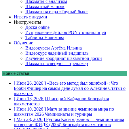
Шахматы с анализом
Шахматный маньяк
Шахматная игра «Глупый бык»
Играть с людьми
Инструменты
Доска online
Исправление файлов PGN с кириллицей
Таблицы Налимова
Обучение
Видеокурсы Артёма Ильина
Видеокурс ладейный эндшпиль
Изучение координат шахматной доски
Шахматы вслепую — тренажер
Новые статьи
[ Июн 26, 2026 ]
«Весь его метод был ошибкой»: Что
Бобби Фишер на самом деле думал об Алехине
Статьи о
шахматах
[ Июн 13, 2026 ]
Григорий Кайданов
Биография
шахматистов
[ Июн 10, 2026 ]
Матч за звание чемпиона мира по
шахматам 2026
Чемпионаты и турниры
[ Май 28, 2026 ]
Рустам Касымджанов — чемпион мира
по версии ФИДЕ (2004)
Биография шахматистов