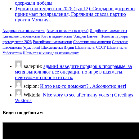
одержали победы
Турнир претендентов 2026 (тур 12): Синдаров досрочно
принимает поздравления, Горячкина спасла партию
против Музычук
Американские шахматисты
Анализ шахматных партий
Индийские шахматисты
Китайские шахматистки
Книги издательства "Андрей Ельков"
Новости Турнира
претендентов 2026
Российские шахматистки
Советские шахматистки
Советские
шахматисты (мужчины)
Шахматистки Индии
Шахматисты СССР
Шахматисты
Узбекистана
Шахматные книги для начинающих
валерий:
админ! наведите порядок в программе. за
меня выполняют все операции по игре в шахматы.
невозможно просто играть.
scipion:
И это как-то поможет?.. Абсолютно нет!
Wiktoria:
Nice story to see after many years :) Greetings
Wiktoria
Видео по дебютам