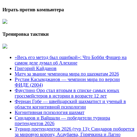
Играть против компьютера
Тренировка тактики
«Весь его метод был ошибкой»: Что Бобби Фишер на
самом деле думал об Алехине
Григорий Кайданов
Матч за звание чемпиона мира по шахматам 2026
Рустам Касымджанов — чемпион мира по версии
ФИДЕ (2004)
Фаустино Оро стал вторым в списке самых юных
гроссмейстеров в истории в возрасте 12 лет
Фернан Гобе — швейцарский шахматист и ученый в
области когнитивной психологии
Когнитивная психология шахмат
Синдаров и Вайшали — победители турнира
претендентов 2026
Турнир претендентов 2026 (тур 13): Синдаров поборется
за мировую корону, Асаубаева, Горячкина и Лагно