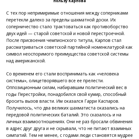
пользу Карпова
С тех пор непримиримые отношения между соперниками
перетекли далеко за пределы шахматной доски. Их
соперничество стало трактоваться как противоборство
двух идей — старой советской и новой перестроечной.
После присвоения чемпионского титула, Карпов стал
рассматриваться советской партийной номенклатурой как
символ неоспоримого преимущества советской системы
над американской.
Со временем его стали воспринимать как «человека
системы», олицетворявшего все ее прелести.
Оппозиционным силам, набиравшим политический вес в
годы Перестройки, понадобился свой кумир, способный
бросить вызов власти. Им оказался Гарри Каспаров.
Получилось, что два великих шахматиста оказались на
передовой политических баталий. Это сказалось и на
личных взаимоотношениях. Они не раз бросали обвинения
в адрес друг друга и не скрывали, что не питают взаимных
симпатий. Тем не менее, с годами люди становятся мудрее