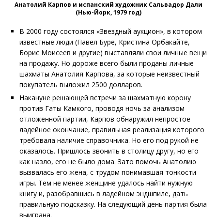
Анатолий Карпов и испанский художник Сальвадор Дали
(Нью-Йорк, 1979 год)
В 2000 году состоялся «Звездный аукцион», в котором
известные люди (Павел Буре, Кристина Орбакайте,
Борис Моисеев и другие) выставляли свои личные вещи
на продажу. Но дороже всего были проданы личные
шахматы Анатолия Карпова, за которые неизвестный
покупатель выложил 2500 долларов.
Накануне решающей встречи за шахматную корону
против Гаты Камкого, проводя ночь за анализом
отложенной партии, Карпов обнаружил непростое
ладейное окончание, правильная реализация которого
требовала наличие справочника. Но его под рукой не
оказалось. Пришлось звонить в столицу другу, но его
как назло, его не было дома. Зато помочь Анатолию
вызвалась его жена, с трудом понимавшая тонкости
игры. Тем не менее женщине удалось найти нужную
книгу и, разобравшись в ладейном эндшпиле, дать
правильную подсказку. На следующий день партия была
выиграна.