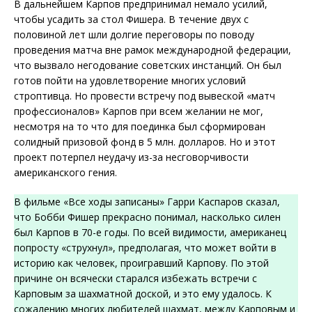
В дальнейшем Карпов предпринимал немало усилий,
чтобы усадить за стол Фишера. В течение двух с
половиной лет шли долгие переговоры по поводу
проведения матча вне рамок международной федерации,
что вызвало негодование советских инстанций. Он был
готов пойти на удовлетворение многих условий
строптивца. Но провести встречу под вывеской «матч
профессионалов» Карпов при всем желании не мог,
несмотря на то что для поединка был сформирован
солидный призовой фонд в 5 млн. долларов. Но и этот
проект потерпел неудачу из-за несговорчивости
американского гения.
В фильме «Все ходы записаны» Гарри Каспаров сказал,
что Бобби Фишер прекрасно понимал, насколько силен
был Карпов в 70-е годы. По всей видимости, американец
попросту «струхнул», предполагая, что может войти в
историю как человек, проигравший Карпову. По этой
причине он всячески старался избежать встречи с
Карповым за шахматной доской, и это ему удалось. К
сожалению многих любителей шахмат, между Карповым и