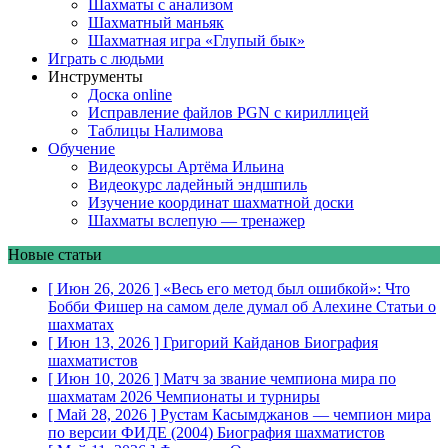
Шахматы с анализом
Шахматный маньяк
Шахматная игра «Глупый бык»
Играть с людьми
Инструменты
Доска online
Исправление файлов PGN с кириллицей
Таблицы Налимова
Обучение
Видеокурсы Артёма Ильина
Видеокурс ладейный эндшпиль
Изучение координат шахматной доски
Шахматы вслепую — тренажер
Новые статьи
[ Июн 26, 2026 ]
«Весь его метод был ошибкой»: Что
Бобби Фишер на самом деле думал об Алехине
Статьи о
шахматах
[ Июн 13, 2026 ]
Григорий Кайданов
Биография
шахматистов
[ Июн 10, 2026 ]
Матч за звание чемпиона мира по
шахматам 2026
Чемпионаты и турниры
[ Май 28, 2026 ]
Рустам Касымджанов — чемпион мира
по версии ФИДЕ (2004)
Биография шахматистов