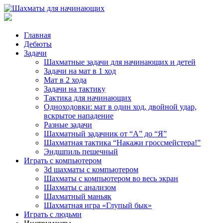
Главная
Дебюты
Задачи
Шахматные задачи для начинающих и детей
Задачи на мат в 1 ход
Мат в 2 хода
Задачи на тактику
Тактика для начинающих
Одноходовки: мат в один ход, двойной удар,
вскрытое нападение
Разные задачи
Шахматный задачник от “А” до “Я”
Шахматная тактика “Накажи гроссмейстера!”
Эндшпиль пешечный
Играть с компьютером
3d шахматы с компьютером
Шахматы с компьютером во весь экран
Шахматы с анализом
Шахматный маньяк
Шахматная игра «Глупый бык»
Играть с людьми