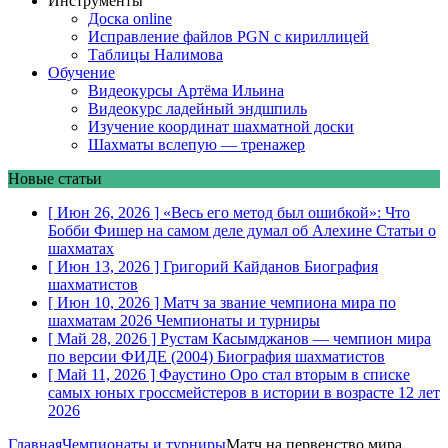
Инструменты
Доска online
Исправление файлов PGN с кириллицей
Таблицы Налимова
Обучение
Видеокурсы Артёма Ильина
Видеокурс ладейный эндшпиль
Изучение координат шахматной доски
Шахматы вслепую — тренажер
Новые статьи
[ Июн 26, 2026 ]
«Весь его метод был ошибкой»: Что
Бобби Фишер на самом деле думал об Алехине
Статьи о
шахматах
[ Июн 13, 2026 ]
Григорий Кайданов
Биография
шахматистов
[ Июн 10, 2026 ]
Матч за звание чемпиона мира по
шахматам 2026
Чемпионаты и турниры
[ Май 28, 2026 ]
Рустам Касымджанов — чемпион мира
по версии ФИДЕ (2004)
Биография шахматистов
[ Май 11, 2026 ]
Фаустино Оро стал вторым в списке
самых юных гроссмейстеров в истории в возрасте 12 лет
2026
Главная
Чемпионаты и турниры
Матч на первенство мира