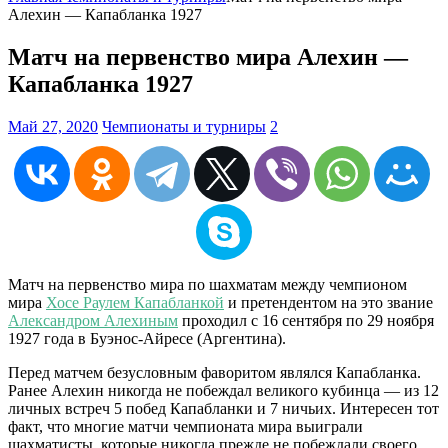
Алехин — Капабланка 1927
Матч на первенство мира Алехин —
Капабланка 1927
Май 27, 2020
Чемпионаты и турниры
2
Матч на первенство мира по шахматам между чемпионом
мира
Хосе Раулем Капабланкой
и претендентом на это звание
Александром Алехиным
проходил с 16 сентября по 29 ноября
1927 года в Буэнос-Айресе (Аргентина).
Перед матчем безусловным фаворитом являлся Капабланка.
Ранее Алехин никогда не побеждал великого кубинца — из 12
личных встреч 5 побед Капабланки и 7 ничьих. Интересен тот
факт, что многие матчи чемпионата мира выиграли
шахматисты, которые никогда прежде не побеждали своего