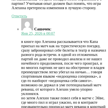
партии? Учитывая опыт должен был понять, что игра
Алехина претерпела изменения в лучшую сторону.
Ответить
Сашочек
:
Янв 25, 2026 в 00:07
в книге про Алехина рассказывается что Капа
приехал на матч как на туристическую поездку,
сразу забронировал себе билеты в театр и назначил
разного рода встречи. в одной из отложенных
партий он даже не проводил анализа и не нашел
ничейного продолжения, после чего проиграл, и
во многих партиях не шел на обострение и владея
преимуществом легко убегал на ничью… говоря
спортивным языком «недооценка соперника», а
где-то наоборот «недооценка себя самого».
возможно он держал в уме потенциальный матч
реванш, от которого Алехин умело упорно
уклонялся.
но затем Алехин также повел себя в матче с Эйве,
где много пил и играл ужасно, но в контракте
предварительно прописал матч реванш в короткий