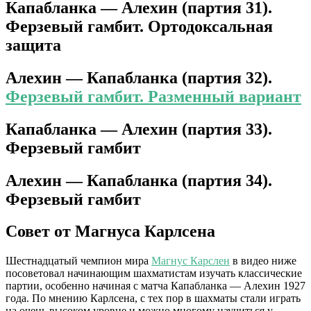
Капабланка — Алехин (партия 31).
Ферзевый гамбит. Ортодоксальная
защита
Алехин — Капабланка (партия 32).
Ферзевый гамбит. Разменный вариант
Капабланка — Алехин (партия 33).
Ферзевый гамбит
Алехин — Капабланка (партия 34).
Ферзевый гамбит
Совет от Магнуса Карлсена
Шестнадцатый чемпион мира
Магнус Карслен
в видео ниже
посоветовал начинающим шахматистам изучать классические
партии, особенно начиная с матча Капабланка — Алехин 1927
года. По мнению Карлсена, с тех пор в шахматы стали играть
на очень высоком уровне и можно многому научиться у