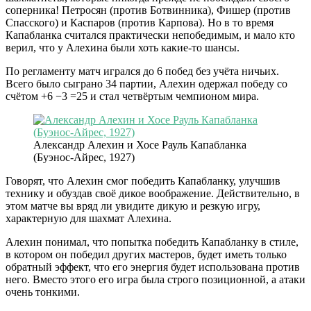
соперника! Петросян (против Ботвинника), Фишер (против
Спасского) и Каспаров (против Карпова). Но в то время
Капабланка считался практически непобедимым, и мало кто
верил, что у Алехина были хоть какие-то шансы.
По регламенту матч игрался до 6 побед без учёта ничьих.
Всего было сыграно 34 партии, Алехин одержал победу со
счётом +6 −3 =25 и стал четвёртым чемпионом мира.
Александр Алехин и Хосе Рауль Капабланка
(Буэнос-Айрес, 1927)
Говорят, что Алехин смог победить Капабланку, улучшив
технику и обуздав своё дикое воображение. Действительно, в
этом матче вы вряд ли увидите дикую и резкую игру,
характерную для шахмат Алехина.
Алехин понимал, что попытка победить Капабланку в стиле,
в котором он победил других мастеров, будет иметь только
обратный эффект, что его энергия будет использована против
него. Вместо этого его игра была строго позиционной, а атаки
очень тонкими.