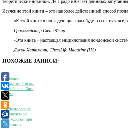
теоретические новинки. Де Прадо избегает длинных запутанны
Изучение этой книги – это наиболее действенный способ позна
«К этой книге в последующие годы будут ссылаться все, 
Гроссмейстер Гленн Флир
«Эта книга – настоящая энциклопедия лондонской систе
Джон Хартманн, ChessLife Magazine (US)
ПОХОЖИЕ ЗАПИСИ:
Учебник
шахматной игры |
Капабланка Хосе
Рауль
Использование
когнитивной
психологии при
изучении