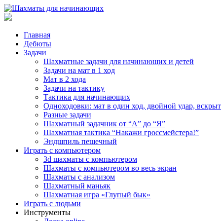
Главная
Дебюты
Задачи
Шахматные задачи для начинающих и детей
Задачи на мат в 1 ход
Мат в 2 хода
Задачи на тактику
Тактика для начинающих
Одноходовки: мат в один ход, двойной удар, вскры
Разные задачи
Шахматный задачник от “А” до “Я”
Шахматная тактика “Накажи гроссмейстера!”
Эндшпиль пешечный
Играть с компьютером
3d шахматы с компьютером
Шахматы с компьютером во весь экран
Шахматы с анализом
Шахматный маньяк
Шахматная игра «Глупый бык»
Играть с людьми
Инструменты