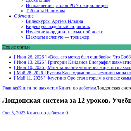
Доска online
Исправление файлов PGN с кириллицей
Таблицы Налимова
Обучение
Видеокурсы Артёма Ильина
Видеокурс ладейный эндшпиль
Изучение координат шахматной доски
Шахматы вслепую — тренажер
Новые статьи
[ Июн 26, 2026 ]
«Весь его метод был ошибкой»: Что Боб
[ Июн 13, 2026 ]
Григорий Кайданов
Биография шахматис
[ Июн 10, 2026 ]
Матч за звание чемпиона мира по шахма
[ Май 28, 2026 ]
Рустам Касымджанов — чемпион мира п
[ Май 11, 2026 ]
Фаустино Оро стал вторым в списке самы
Главная
Книги по шахматам
Книги по дебютам
Лондонская сист
Лондонская система за 12 уроков. Уче
Окт 5, 2023
Книги по дебютам
0