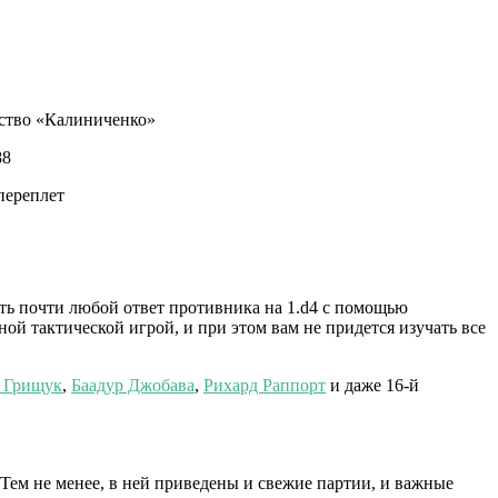
ство «Калиниченко»
88
переплет
уть почти любой ответ противника на 1.d4 с помощью
ой тактической игрой, и при этом вам не придется изучать все
 Грищук
,
Баадур Джобава
,
Рихард Раппорт
и даже 16-й
 Тем не менее, в ней приведены и свежие партии, и важные