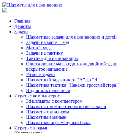
Главная
Дебюты
Задачи
Шахматные задачи для начинающих и детей
Задачи на мат в 1 ход
Мат в 2 хода
Задачи на тактику
Тактика для начинающих
Одноходовки: мат в один ход, двойной удар,
вскрытое нападение
Разные задачи
Шахматный задачник от “А” до “Я”
Шахматная тактика “Накажи гроссмейстера!”
Эндшпиль пешечный
Играть с компьютером
3d шахматы с компьютером
Шахматы с компьютером во весь экран
Шахматы с анализом
Шахматный маньяк
Шахматная игра «Глупый бык»
Играть с людьми