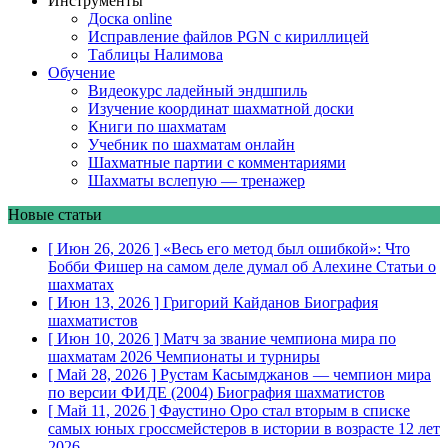
Инструменты
Доска online
Исправление файлов PGN с кириллицей
Таблицы Налимова
Обучение
Видеокурс ладейный эндшпиль
Изучение координат шахматной доски
Книги по шахматам
Учебник по шахматам онлайн
Шахматные партии с комментариями
Шахматы вслепую — тренажер
Новые статьи
[ Июн 26, 2026 ]
«Весь его метод был ошибкой»: Что
Бобби Фишер на самом деле думал об Алехине
Статьи о
шахматах
[ Июн 13, 2026 ]
Григорий Кайданов
Биография
шахматистов
[ Июн 10, 2026 ]
Матч за звание чемпиона мира по
шахматам 2026
Чемпионаты и турниры
[ Май 28, 2026 ]
Рустам Касымджанов — чемпион мира
по версии ФИДЕ (2004)
Биография шахматистов
[ Май 11, 2026 ]
Фаустино Оро стал вторым в списке
самых юных гроссмейстеров в истории в возрасте 12 лет
2026