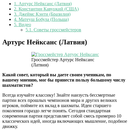
1.
Артурс Нейксанс (Латвия)
2.
Константин Кавуцкий (США)
3.
Джеймс Кэнти (Бразилия)
4.
Матеуш Бобула (Польша)
5.
Видео
5.1.
Советы гроссмейстеров
Артурс Нейксанс (Латвия)
Гроссмейстер Артурс Нейксанс
(Латвия)
Какой совет, который вы даете своим ученикам, по
вашему мнению, мог бы принести пользу большому числу
шахматистов?
Всегда изучайте классику! Знайте наизусть бессмертные
партии всех прошлых чемпионов мира и других великих
игроков, поймите их вклад в шахматы. Идеи старшего
поколения гораздо легче понять. Сегодня стандартная
современная партия представляет собой смесь примерно 10
классических идей, иногда включающих мышление, подобное
движку.