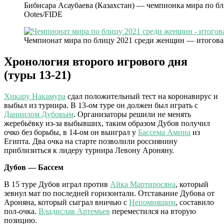
Бибисара Асаубаева (Казахстан) — чемпионка мира по бл
Ootes/FIDE
Чемпионат мира по блицу 2021 среди женщин — итогова
Хронология второго игрового дня
(туры 13-21)
Хикару Накамура
сдал положительный тест на коронавирус и
выбыл из турнира. В 13-ом туре он должен был играть с
Даниилом Дубовым
. Организаторы решили не менять
жеребьёвку из-за выбывших, таким образом Дубов получил
очко без борьбы, в 14-ом он выиграл у
Бассема Амина
из
Египта. Два очка на старте позволили россиянину
приблизиться к лидеру турнира Левону Ароняну.
Дубов — Бассем
В 15 туре Дубов играл против
Айка Мартиросяна
, который
зевнул мат по последней горизонтали. Отставание Дубова от
Ароняна, который сыграл вничью с
Непомнящим
, составило
пол-очка.
Владислав Артемьев
переместился на вторую
позицию.