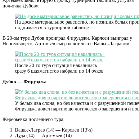
Артемьев занял вторую строчку турнирной таблицы, уступая
пол-очка Дубову.
На доске материальное равенство, но позиция белых прои
поднимается в турнирной таблице
В 20-ом туре Дубов проиграл Фирузджи, Карлсен выиграл у
Непомнящего, Артемьев сыграл вничью с Вашье-Лагравом.
После 20-го тура ситуация накалилась —
сразу 6 шахматистов набрали по 14 очков
Дубов — Фирузджа
У белых два слона, но без качества и с разрушенной пеш
Фирузджа довел партию до логического завершения и во
Жеребьёвка последнего тура:
Вашье-Лаграв (14) — Карслен (13½)
Дуда (14) — Артемьев (14)