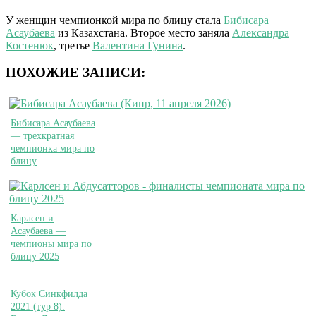
У женщин чемпионкой мира по блицу стала
Бибисара
Асаубаева
из Казахстана. Второе место заняла
Александра
Костенюк
, третье
Валентина Гунина
.
ПОХОЖИЕ ЗАПИСИ:
Бибисара Асаубаева
— трехкратная
чемпионка мира по
блицу
Карлсен и
Асаубаева —
чемпионы мира по
блицу 2025
Кубок Синкфилда
2021 (тур 8).