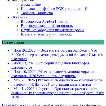
Инструменты
Доска online
Исправление файлов PGN с кириллицей
Таблицы Налимова
Обучение
Видеокурсы Артёма Ильина
Видеокурс ладейный эндшпиль
Изучение координат шахматной доски
Шахматы вслепую — тренажер
Новые статьи
[ Июн 26, 2026 ]
«Весь его метод был ошибкой»: Что
Бобби Фишер на самом деле думал об Алехине
Статьи о
шахматах
[ Июн 13, 2026 ]
Григорий Кайданов
Биография
шахматистов
[ Июн 10, 2026 ]
Матч за звание чемпиона мира по
шахматам 2026
Чемпионаты и турниры
[ Май 28, 2026 ]
Рустам Касымджанов — чемпион мира
по версии ФИДЕ (2004)
Биография шахматистов
[ Май 11, 2026 ]
Фаустино Оро стал вторым в списке
самых юных гроссмейстеров в истории в возрасте 12 лет
2026
Главная
Новости
2021
Вашье-Лаграв и Бибисара Асаубаева —