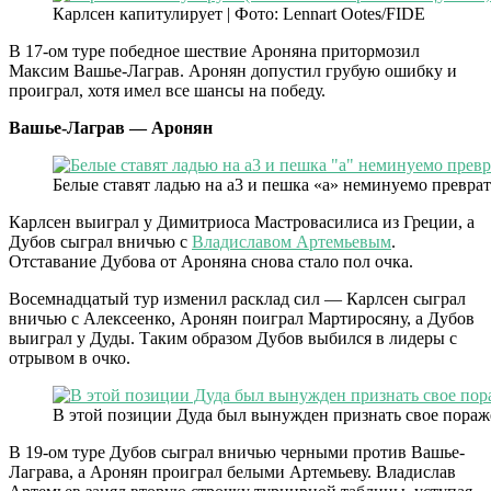
Карлсен капитулирует | Фото: Lennart Ootes/FIDE
В 17-ом туре победное шествие Ароняна притормозил
Максим Вашье-Лаграв. Аронян допустил грубую ошибку и
проиграл, хотя имел все шансы на победу.
Вашье-Лаграв — Аронян
Белые ставят ладью на а3 и пешка «а» неминуемо преврат
Карлсен выиграл у Димитриоса Мастровасилиса из Греции, а
Дубов сыграл вничью с
Владиславом Артемьевым
.
Отставание Дубова от Ароняна снова стало пол очка.
Восемнадцатый тур изменил расклад сил — Карлсен сыграл
вничью с Алексеенко, Аронян поиграл Мартиросяну, а Дубов
выиграл у Дуды. Таким образом Дубов выбился в лидеры с
отрывом в очко.
В этой позиции Дуда был вынужден признать свое пора
В 19-ом туре Дубов сыграл вничью черными против Вашье-
Лаграва, а Аронян проиграл белыми Артемьеву. Владислав