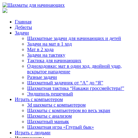
Главная
Дебюты
Задачи
Шахматные задачи для начинающих и детей
Задачи на мат в 1 ход
Мат в 2 хода
Задачи на тактику
Тактика для начинающих
Одноходовки: мат в один ход, двойной удар,
вскрытое нападение
Разные задачи
Шахматный задачник от “А” до “Я”
Шахматная тактика “Накажи гроссмейстера!”
Эндшпиль пешечный
Играть с компьютером
3d шахматы с компьютером
Шахматы с компьютером во весь экран
Шахматы с анализом
Шахматный маньяк
Шахматная игра «Глупый бык»
Играть с людьми