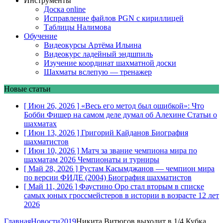
Инструменты
Доска online
Исправление файлов PGN с кириллицей
Таблицы Налимова
Обучение
Видеокурсы Артёма Ильина
Видеокурс ладейный эндшпиль
Изучение координат шахматной доски
Шахматы вслепую — тренажер
Новые статьи
[ Июн 26, 2026 ]
«Весь его метод был ошибкой»: Что
Бобби Фишер на самом деле думал об Алехине
Статьи о
шахматах
[ Июн 13, 2026 ]
Григорий Кайданов
Биография
шахматистов
[ Июн 10, 2026 ]
Матч за звание чемпиона мира по
шахматам 2026
Чемпионаты и турниры
[ Май 28, 2026 ]
Рустам Касымджанов — чемпион мира
по версии ФИДЕ (2004)
Биография шахматистов
[ Май 11, 2026 ]
Фаустино Оро стал вторым в списке
самых юных гроссмейстеров в истории в возрасте 12 лет
2026
Главная
Новости
2019
Никита Витюгов выходит в 1/4 Кубка