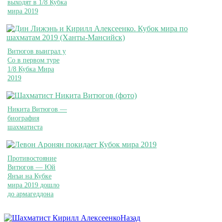
выходят в 1/8 Кубка
мира 2019
Витюгов выиграл у
Со в первом туре
1/8 Кубка Мира
2019
Никита Витюгов —
биография
шахматиста
Противостояние
Витюгов — Юй
Янъи на Кубке
мира 2019 дошло
до армагеддона
Назад