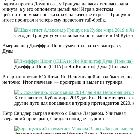
партии против Домингеса, у Грищука на часах осталась одна
минута, а у его оппонента целый час! Игра в жестком
цейтноте не может не сказаться на качестве игры — Грищук в
итоге проиграл и теперь ему предстоит тай-брейк.
Сегодня Грищук упустил возможность выйти в 1/4 Кубка 
Американец Джеффри Шонг сумел отыграться выиграв у
Дуды.
Джеффри Шонг (США) и Ян-Кшиштоф Дуда (Польша)
В партии против Юй Янъи, Ян Непомнящий играл быстро, но
не точно. Итог плачевен — проигрыш и вылет из турнира.
К сожалению, Кубок мира 2019 для Яна Непомнящего зако
другие пути для попадания в турнир претендентов 2020,
Пётр Свидлер сыграл вничью с Вашье-Лагравом. Учитывая
вчерашний проигрыш, Свидлер покидает турнир.