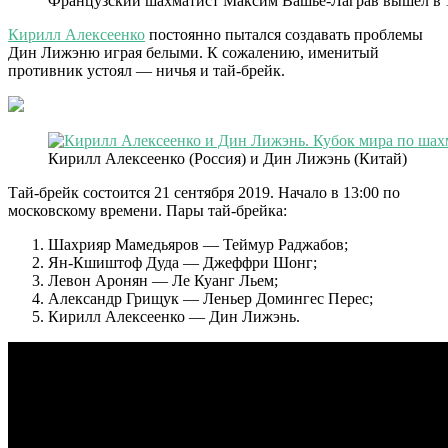
Французский шахматист Максим Вашье-Лаграв вышел в 1
Кирилл Алексеенко
постоянно пытался создавать проблемы
Дин Лижэню играя белыми. К сожалению, именитый
противник устоял — ничья и тай-брейк.
Кирилл Алексеенко (Россия) и Дин Лижэнь (Китай)
Тай-брейк состоится 21 сентября 2019. Начало в 13:00 по
московскому времени. Пары тай-брейка:
Шахрияр Мамедьяров — Теймур Раджабов;
Ян-Кшиштоф Дуда — Джеффри Шонг;
Левон Аронян — Ле Куанг Льем;
Александр Грищук — Леньер Домингес Перес;
Кирилл Алексеенко — Дин Лижэнь.