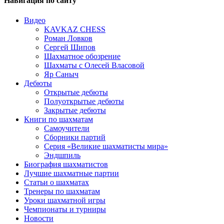
Навигация по сайту
Видео
KAVKAZ CHESS
Роман Ловков
Сергей Шипов
Шахматное обозрение
Шахматы с Олесей Власовой
Яр Саныч
Дебюты
Открытые дебюты
Полуоткрытые дебюты
Закрытые дебюты
Книги по шахматам
Самоучители
Сборники партий
Серия «Великие шахматисты мира»
Эндшпиль
Биография шахматистов
Лучшие шахматные партии
Статьи о шахматах
Тренеры по шахматам
Уроки шахматной игры
Чемпионаты и турниры
Новости