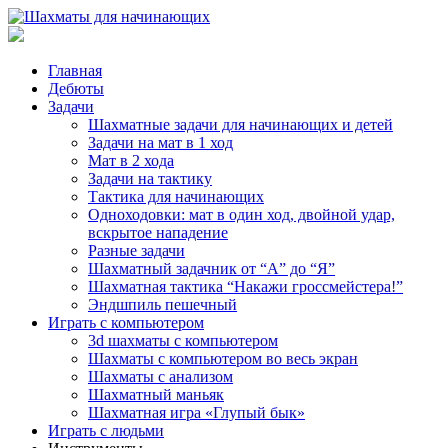
Главная
Дебюты
Задачи
Шахматные задачи для начинающих и детей
Задачи на мат в 1 ход
Мат в 2 хода
Задачи на тактику
Тактика для начинающих
Одноходовки: мат в один ход, двойной удар,
вскрытое нападение
Разные задачи
Шахматный задачник от “А” до “Я”
Шахматная тактика “Накажи гроссмейстера!”
Эндшпиль пешечный
Играть с компьютером
3d шахматы с компьютером
Шахматы с компьютером во весь экран
Шахматы с анализом
Шахматный маньяк
Шахматная игра «Глупый бык»
Играть с людьми