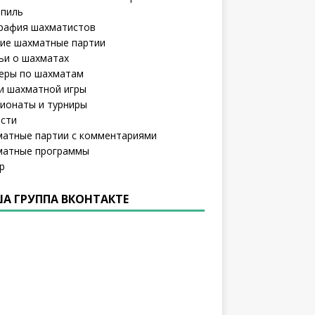
пиль
рафия шахматистов
ие шахматные партии
ьи о шахматах
еры по шахматам
и шахматной игры
ионаты и турниры
сти
атные партии с комментариями
атные программы
р
А ГРУППА ВКОНТАКТЕ