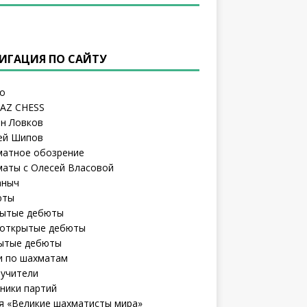
ИГАЦИЯ ПО САЙТУ
о
AZ CHESS
н Ловков
ей Шипов
атное обозрение
аты с Олесей Власовой
аныч
юты
ытые дебюты
открытые дебюты
ытые дебюты
и по шахматам
учители
ники партий
я «Великие шахматисты мира»