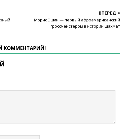
ВПЕРЕД
ярный
Морис Эшли — первый афроамериканский
гроссмейстером в истории шахмат
ОЙ КОММЕНТАРИЙ!
ий