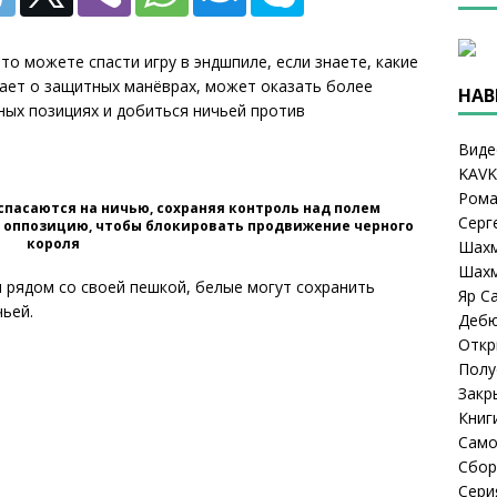
то можете спасти игру в эндшпиле, если знаете, какие
нает о защитных манёврах, может оказать более
НАВ
ых позициях и добиться ничьей против
Виде
KAVK
Рома
 спасаются на ничью, сохраняя контроль над полем
Серг
т оппозицию, чтобы блокировать продвижение черного
короля
Шахм
Шахм
и рядом со своей пешкой, белые могут сохранить
Яр С
ьей.
Деб
Откр
Полу
Закр
Книг
Само
Сбор
Сери