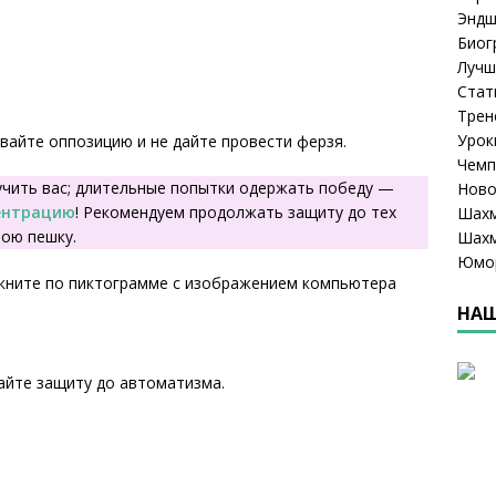
Эндш
Биог
Лучш
Стат
Трен
Урок
вайте оппозицию и не дайте провести ферзя.
Чемп
учить вас; длительные попытки одержать победу —
Ново
ентрацию
! Рекомендуем продолжать защиту до тех
Шахм
вою пешку.
Шахм
Юмо
кните по пиктограмме с изображением компьютера
НАШ
айте защиту до автоматизма.