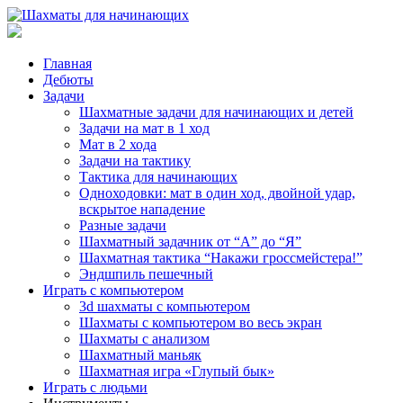
Главная
Дебюты
Задачи
Шахматные задачи для начинающих и детей
Задачи на мат в 1 ход
Мат в 2 хода
Задачи на тактику
Тактика для начинающих
Одноходовки: мат в один ход, двойной удар,
вскрытое нападение
Разные задачи
Шахматный задачник от “А” до “Я”
Шахматная тактика “Накажи гроссмейстера!”
Эндшпиль пешечный
Играть с компьютером
3d шахматы с компьютером
Шахматы с компьютером во весь экран
Шахматы с анализом
Шахматный маньяк
Шахматная игра «Глупый бык»
Играть с людьми