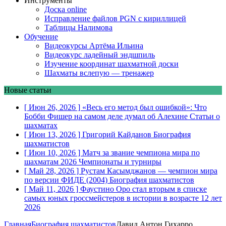
Инструменты
Доска online
Исправление файлов PGN с кириллицей
Таблицы Налимова
Обучение
Видеокурсы Артёма Ильина
Видеокурс ладейный эндшпиль
Изучение координат шахматной доски
Шахматы вслепую — тренажер
Новые статьи
[ Июн 26, 2026 ]
«Весь его метод был ошибкой»: Что
Бобби Фишер на самом деле думал об Алехине
Статьи о
шахматах
[ Июн 13, 2026 ]
Григорий Кайданов
Биография
шахматистов
[ Июн 10, 2026 ]
Матч за звание чемпиона мира по
шахматам 2026
Чемпионаты и турниры
[ Май 28, 2026 ]
Рустам Касымджанов — чемпион мира
по версии ФИДЕ (2004)
Биография шахматистов
[ Май 11, 2026 ]
Фаустино Оро стал вторым в списке
самых юных гроссмейстеров в истории в возрасте 12 лет
2026
Главная
Биография шахматистов
Давид Антон Гихарро