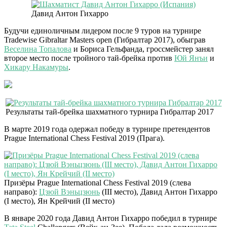
Давид Антон Гихарро
Будучи единоличным лидером после 9 туров на турнире
Tradewise Gibraltar Masters open (Гибралтар 2017), обыграв
Веселина Топалова
и Бориса Гельфанда, гроссмейстер занял
второе место после тройного тай-брейка против
Юй Янъи
и
Хикару Накамуры
.
Результаты тай-брейка шахматного турнира Гибралтар 2017
В марте 2019 года одержал победу в турнире претендентов
Prague International Chess Festival 2019 (Прага).
Призёры Prague International Chess Festival 2019 (слева
направо):
Цзюй Вэньцзюнь
(III место), Давид Антон Гихарро
(I место), Ян Крейчий (II место)
В январе 2020 года Давид Антон Гихарро победил в турнире