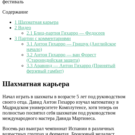
фестиваль
Содержание
1
Шахматная карьера
2
Видео
2.1
Блиц-партия Гихарро — Федосеев
3
Партии с комментариями
3.1
Антон Гихарро — Грищук (Английское
начало)
3.2
Антон Гихарро — ван Форест
(Староиндийская защита)
3.3
Аравинд — Антон Гихарро (Принятый
ферзевый гамбит)
Шахматная карьера
Начал играть в шахматы в возрасте 5 лет под руководством
своего отца. Давид Антон Гихарро изучал математику в
Мадридском университете Комплутенсе, хотя теперь он
полностью посвятил себя шахматам под руководством
международного мастера Давида Мартинеса.
Восемь раз выиграл чемпионат Испании в различных
возрастных группах и форматах. Бронзовый медалист