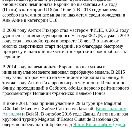
юношеского чемпионата Европы по шахматам 2012 года
(Прага) в категории U16 (до 16 лет). В 2013 году завоевал
серебро на чемпионате мира по шахматам среди молодежи в
Аль-Айне в категории U18.
В 2009 году Антон Гихарро стал мастером ФИДЕ, в 2012 году
удостоен звания международного мастера ФИДЕ, а уже в 2013
году стал гроссмейстером в возрасте 18 лет. В отличие от
многих сверстников старт поздний, но благодаря быстрому
прогрессу испанский шахматист в короткий срок пробился к
вершине.
В 2014 году на чемпионате Европы по шахматам в
индивидуальном зачете завоевал серебряную медаль. В 2015
году занял второе место на чемпионате Европы по блицу. В
том же году Антон Гихарро выиграл чемпионат Испании по
блицу, проходивший в Сабиоте, обойдя первого рейтингового
гроссмейстера Испании Франсиско Вальехо Понса.
В июне 2016 года принял участие в 29-м турнире Magistral
«Ciudad de Leon» с Хайме Сантосом Латасой,
Вишванатаном
Анандом
и Вей И. В октябре 2016 года Давид Антон выиграл
круговой турнир Magistral d’Escacs Ciutat de Barcelona (ca)
одержав победу на тай-брейке над
Яном-Кшиштофом Дудой
.