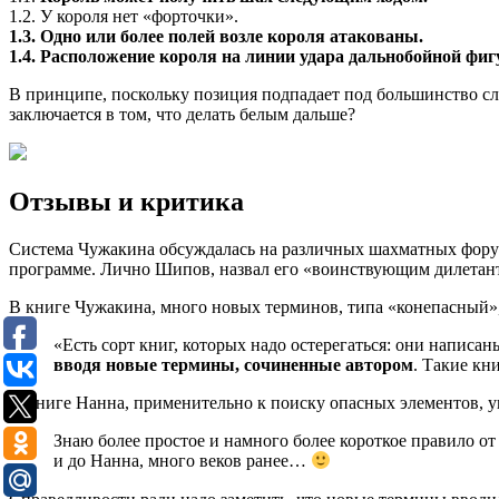
1.2. У короля нет «форточки».
1.3. Одно или более полей возле короля атакованы.
1.4. Расположение короля на линии удара дальнобойной фи
В принципе, поскольку позиция подпадает под большинство сл
заключается в том, что делать белым дальше?
Отзывы и критика
Система Чужакина обсуждалась на различных шахматных форум
программе. Лично Шипов, назвал его «воинствующим дилетан
В книге Чужакина, много новых терминов, типа «конепасный»,
«Есть сорт книг, которых надо остерегаться: они напи
вводя новые термины, сочиненные автором
. Такие кн
О книге Нанна, применительно к поиску опасных элементов, 
Знаю более простое и намного более короткое правило о
и до Нанна, много веков ранее…