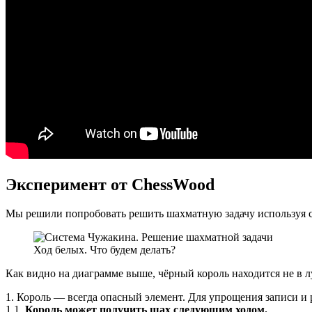
Эксперимент от ChessWood
Мы решили попробовать решить шахматную задачу используя 
Ход белых. Что будем делать?
Как видно на диаграмме выше, чёрный король находится не в
1. Король — всегда опасный элемент. Для упрощения записи и 
1.1.
Король может получить шах следующим ходом.