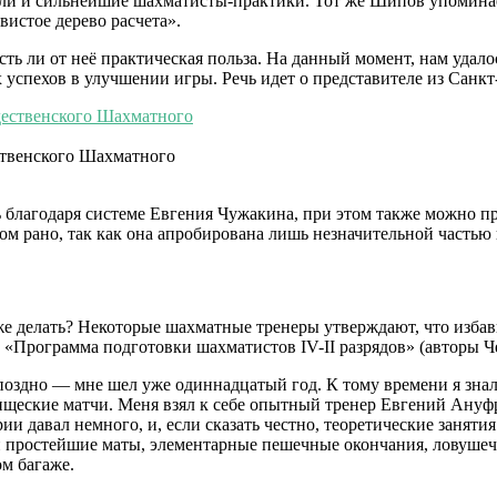
или и сильнейшие шахматисты-практики. Тот же Шипов упомина
вистое дерево расчета».
есть ли от неё практическая польза. На данный момент, нам уд
успехов в улучшении игры. Речь идет о представителе из Санкт
ственского Шахматного
благодаря системе Евгения Чужакина, при этом также можно пре
ом рано, так как она апробирована лишь незначительной частью
 же делать? Некоторые шахматные тренеры утверждают, что избав
 «Программа подготовки шахматистов IV-II разрядов» (авторы Ч
оздно — мне шел уже одиннадцатый год. К тому времени я знал
рищеские матчи. Меня взял к себе опытный тренер Евгений Ану
рии давал немного, и, если сказать честно, теоретические занят
и простейшие маты, элементарные пешечные окончания, ловушеч
ом багаже.