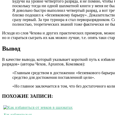
Будучи на уровне четвертого разряда, я не помню, чтобы
поскольку тогда ни одной шахматной книги у меня не был
Я довольно быстро выполнил четвертый разряд, а вот трет
близко подошел к «беззевковому барьеру». Доказательств
сразу первый. За три турнира я стал перворазрядником. С
полностью, теоретических знаний тоже фактически не бы
Исходя из слов Чехова и других практических примеров, можно 
но и стараться сыграть их как можно лучше, т.е. опять таки ста
Вывод
В качестве вывода, который указывает короткий путь к избав
разрядов» (авторы Чехов, Архипов, Комляков):
«Главным средством в достижении «беззевкового барьера
средство для достижения поставленной цели».
«Но главное заключается в том, что без достаточного ко
ПОХОЖИЕ ЗАПИСИ:
Как избавиться от