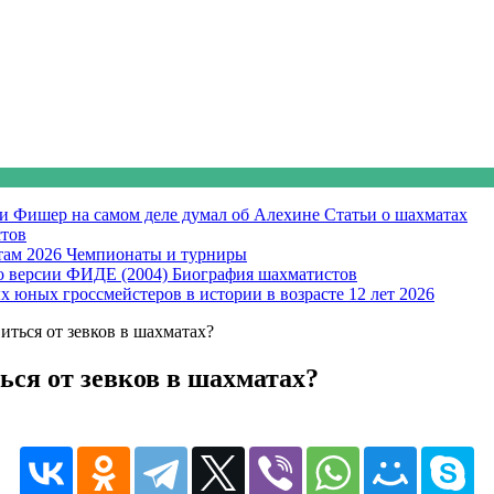
би Фишер на самом деле думал об Алехине
Статьи о шахматах
тов
там 2026
Чемпионаты и турниры
о версии ФИДЕ (2004)
Биография шахматистов
х юных гроссмейстеров в истории в возрасте 12 лет
2026
иться от зевков в шахматах?
ься от зевков в шахматах?