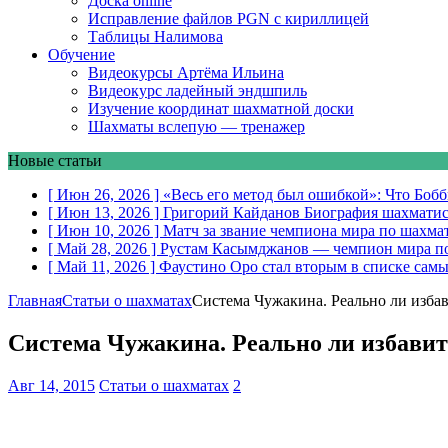
Доска online
Исправление файлов PGN с кириллицей
Таблицы Налимова
Обучение
Видеокурсы Артёма Ильина
Видеокурс ладейный эндшпиль
Изучение координат шахматной доски
Шахматы вслепую — тренажер
Новые статьи
[ Июн 26, 2026 ]
«Весь его метод был ошибкой»: Что Боб
[ Июн 13, 2026 ]
Григорий Кайданов
Биография шахматис
[ Июн 10, 2026 ]
Матч за звание чемпиона мира по шахма
[ Май 28, 2026 ]
Рустам Касымджанов — чемпион мира п
[ Май 11, 2026 ]
Фаустино Оро стал вторым в списке самы
Главная
Статьи о шахматах
Система Чужакина. Реально ли избав
Система Чужакина. Реально ли избавит
Авг 14, 2015
Статьи о шахматах
2