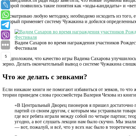
Справедливости ради надо заметить, что новые термины ввод
которой появились такие понятия как «ходы-кандидаты» и «вет
Рассматриваю любую методику, необходимо исходить из того, 
который применяет систему Чужакина и добился определенных 
Вадим Сахаров во время награждения участников Рожде
Фестиваля
5
Предположим, что качество игры Вадима Сахарова улучшилось 
зерно. Делать окончательный вывод о системе Чужакина слишк
Что же делать с зевками?
Если никакие книги не помогают избавиться от зевков, то что
теории приведем слова гроссмейстера Валерия Чехова из книги
«В Центральный Дворец пионеров я пришел достаточно п
партий со своим другом, с которым мы устраивали това
где все ребята играли между собой по четыре партии; тео
угодно, а вот слушать лекции нам было скучно. Мы знал
— вот, пожалуй, и всё, что у всех нас было в теоретическ