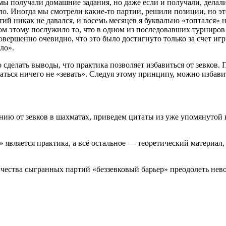
 мы получали домашние задания, но даже если и получали, делали
о. Иногда мы смотрели какие-то партии, решили позиции, но это
ий никак не давался, и восемь месяцев я буквально «топтался» на
ом этому послужило то, что в одном из последовавших турниров
овершенно очевидно, что это было достигнуто только за счет игр
ло».
сделать выводы, что практика позволяет избавиться от зевков. 
раться ничего не «зевать». Следуя этому принципу, можно избавит
лению от зевков в шахматах, приведем цитаты из уже упомянуто
» является практика, а всё остальное — теоретический материал
личества сыгранных партий «беззевковый барьер» преодолеть нев