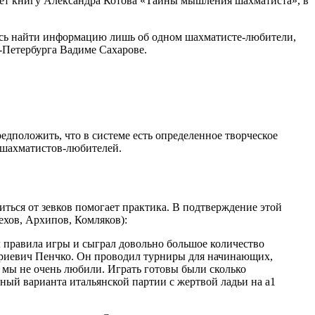
ет книгу Александра Котова «Тайны мышления шахматиста», в
алось найти информацию лишь об одном шахматисте-любители,
-Петербурга Вадиме Сахарове.
дположить, что в системе есть определенное творческое
 шахматистов-любителей.
иться от зевков помогает практика. В подтверждение этой
ехов, Архипов, Комляков):
 правила игры и сыграл довольно большое количество
фриевич Пенчко. Он проводил турниры для начинающих,
ия мы не очень любили. Играть готовы были сколько
ный варианта итальянской партии с жертвой ладьи на а1