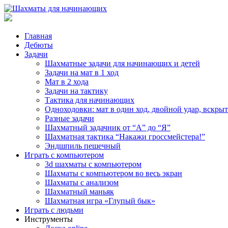
Главная
Дебюты
Задачи
Шахматные задачи для начинающих и детей
Задачи на мат в 1 ход
Мат в 2 хода
Задачи на тактику
Тактика для начинающих
Одноходовки: мат в один ход, двойной удар, вскры
Разные задачи
Шахматный задачник от “А” до “Я”
Шахматная тактика “Накажи гроссмейстера!”
Эндшпиль пешечный
Играть с компьютером
3d шахматы с компьютером
Шахматы с компьютером во весь экран
Шахматы с анализом
Шахматный маньяк
Шахматная игра «Глупый бык»
Играть с людьми
Инструменты