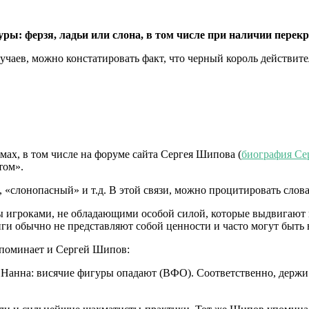
гуры: ферзя, ладьи или слона, в том числе при наличии пер
учаев, можно констатировать факт, что черный король действит
ах, в том числе на форуме сайта Сергея Шипова (
биография Се
том».
 «слонопасный» и т.д. В этой связи, можно процитировать слов
саны игроками, не обладающими особой силой, которые выдвига
иги обычно не представляют собой ценности и часто могут быть
упоминает и Сергей Шипов:
т Нанна: висячие фигуры опадают (ВФО). Соответственно, держи 