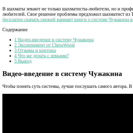
В шахматы зевают не только шахматисты-любители, но и проф
любителей. Свое решение проблемы предложил шахматист из Т
бесплатно скачать свежий вариант книги о системе Чужакина в
Содержание
1
Видео-введение в систему Чужакина
2
Эксперимент от ChessWood
3
Отзывы и критика
4
Что же делать с зевками?
5
Вывод
Видео-введение в систему Чужакина
Чтобы понять суть системы, лучше послушать самого автора. В 