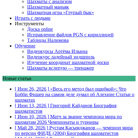
Шахматы с анализом
Шахматный маньяк
Шахматная игра «Глупый бык»
Играть с людьми
Инструменты
Доска online
Исправление файлов PGN с кириллицей
Таблицы Налимова
Обучение
Видеокурсы Артёма Ильина
Видеокурс ладейный эндшпиль
Изучение координат шахматной доски
Шахматы вслепую — тренажер
Новые статьи
[ Июн 26, 2026 ]
«Весь его метод был ошибкой»: Что
Бобби Фишер на самом деле думал об Алехине
Статьи о
шахматах
[ Июн 13, 2026 ]
Григорий Кайданов
Биография
шахматистов
[ Июн 10, 2026 ]
Матч за звание чемпиона мира по
шахматам 2026
Чемпионаты и турниры
[ Май 28, 2026 ]
Рустам Касымджанов — чемпион мира
по версии ФИДЕ (2004)
Биография шахматистов