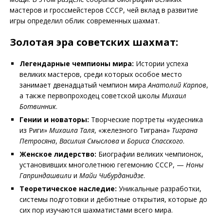
мастеров и гроссмейстеров СССР, чей вклад в развитие
игры определил облик современных шахмат.
Золотая эра советских шахмат:
Легендарные чемпионы мира:
Истории успеха
великих мастеров, среди которых особое место
занимает двенадцатый чемпион мира
Анатолий Карпов
,
а также первопроходец советской школы
Михаил
Ботвинник
.
Гении и новаторы:
Творческие портреты «кудесника
из Риги»
Михаила Таля
, «железного Тиграна»
Тиграна
Петросяна
,
Василия Смыслова
и
Бориса Спасского
.
Женское лидерство:
Биографии великих чемпионок,
установивших многолетнюю гегемонию СССР, —
Ноны
Гаприндашвили
и
Майи Чибурданидзе
.
Теоретическое наследие:
Уникальные разработки,
системы подготовки и дебютные открытия, которые до
сих пор изучаются шахматистами всего мира.