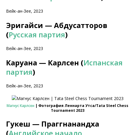
Вейк-ан-Зее, 2023
Эригайси — Абдусатторов
(
Русская партия
)
Вейк-ан-Зее, 2023
Каруана — Карлсен (
Испанская
партия
)
Вейк-ан-Зее, 2023
Магнус Карлсен
| Фотография Леннарта Утса/Tata Steel Chess
Tournament 2023
Гукеш — Праггнанандха
(
Английское начало
,