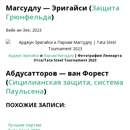
Магсудлу — Эригайси (
Защита
Грюнфельда
)
Вейк-ан-Зее, 2023
Арджун Эригайси
и
Пархам Магсудлу
| Фотография Леннарта
Утса/Tata Steel Tournament 2023
Абдусатторов — ван Форест
(
Сицилианская защита, система
Паульсена
)
ПОХОЖИЕ ЗАПИСИ:
Лучшие партии