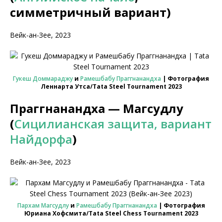
симметричный вариант)
Вейк-ан-Зее, 2023
Гукеш Доммараджу
и
Рамешбабу Праггнанандха
| Фотография
Леннарта Утса/Tata Steel Tournament 2023
Праггнанандха — Магсудлу
(
Сицилианская защита, вариант
Найдорфа
)
Вейк-ан-Зее, 2023
Пархам Магсудлу
и
Рамешбабу Праггнанандха
| Фотография
Юриана Хофсмита/Tata Steel Chess Tournament 2023