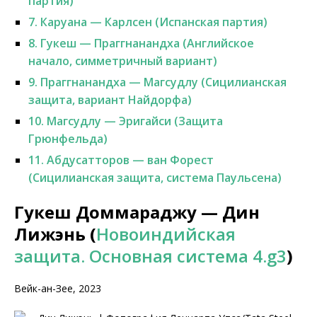
партия)
7.
Каруана — Карлсен (Испанская партия)
8.
Гукеш — Праггнанандха (Английское
начало, симметричный вариант)
9.
Праггнанандха — Магсудлу (Сицилианская
защита, вариант Найдорфа)
10.
Магсудлу — Эригайси (Защита
Грюнфельда)
11.
Абдусатторов — ван Форест
(Сицилианская защита, система Паульсена)
Гукеш Доммараджу — Дин
Лижэнь (
Новоиндийская
защита. Основная система 4.g3
)
Вейк-ан-Зее, 2023