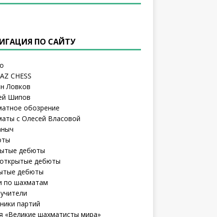
ИГАЦИЯ ПО САЙТУ
о
AZ CHESS
н Ловков
ей Шипов
атное обозрение
аты с Олесей Власовой
аныч
юты
ытые дебюты
открытые дебюты
ытые дебюты
и по шахматам
учители
ники партий
я «Великие шахматисты мира»