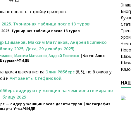
ФИДЕ
Эндш
Биог
 шанс попасть в тройку призеров.
Лучш
Стат
Трен
2025. Турнирная таблица после 13 туров
Урок
Чемп
Ново
иманов
,
Максим Матлаков
,
Андрей Есипенко
| Фото: Анна
Шахм
Штурман/ФИДЕ
Шахм
Юмо
рландская шахматистка
Элин Рёбберс
(8,5), по 8 очков у
вой и
Антоанеты Стефановой
.
НАШ
с — лидер у женщин после десяти туров | Фотография
ннарта Утса/ФИДЕ