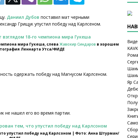
цу.
Даниил Дубов
поставил мат черными
лександр Грищук упустил победу над Карлсеном.
НАВ
Виде
емпиона мира Гукеша, слева
Жавохир Синдаров
в хорошем
KAVK
отография Леннарта Утса/ФИДЕ
Рома
Серг
Шахм
ность одержать победу над Магнусом Карлсеном.
Шахм
Яр С
Деб
Откр
Полу
Закр
ик не нашел его во время партии.
Книг
Само
Сбор
что упустил победу над Карлсоном | Фото: Анна Штурман/
Сери