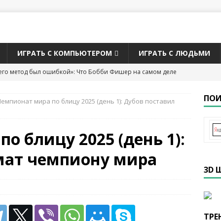
ИГРАТЬ С КОМПЬЮТЕРОМ
ИГРАТЬ С ЛЮДЬМИ
его метод был ошибкой»: Что Бобби Фишер на самом деле
ТАТЬИ О ШАХМАТАХ
ПОИ
емпионат мира по блицу 2025 (день 1): Дубов поставил
рий Кайданов
БИОГРАФИЯ ШАХМАТИСТОВ
а звание чемпиона мира по шахматам 2026
ЧЕМПИОНАТЫ
о блицу 2025 (день 1):
мат чемпиону мира
 Касымджанов — чемпион мира по версии ФИДЕ (2004)
3D 
СТОВ
но Оро стал вторым в списке самых юных гроссмейстеров в
лет
2026
ТРЕ