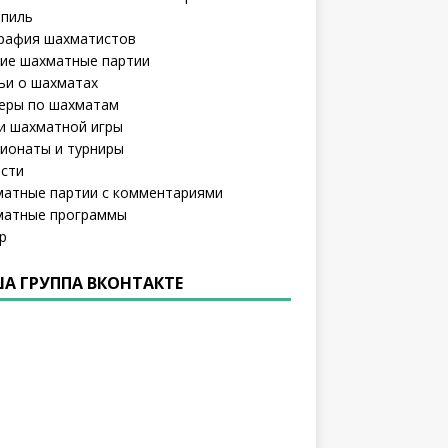
пиль
рафия шахматистов
ие шахматные партии
ьи о шахматах
еры по шахматам
и шахматной игры
ионаты и турниры
сти
атные партии с комментариями
атные программы
р
А ГРУППА ВКОНТАКТЕ