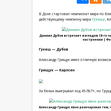
В Дохе стартовал чемпионат мира по бли
действующему чемпиону мира
Гукешу
, А
Даниил Дубов встречает взглядом 18-го ч
настроении | Ф
Гукеш — Дубов
Александр Грищук имел отличную возмож
Грищук — Карлсен
За белых выигрывал ход 45.Лb7+, но Грущ
Александр Грищук явно разочарован тем, 