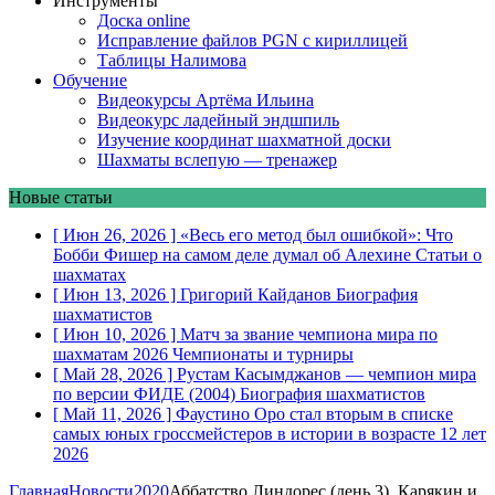
Инструменты
Доска online
Исправление файлов PGN с кириллицей
Таблицы Налимова
Обучение
Видеокурсы Артёма Ильина
Видеокурс ладейный эндшпиль
Изучение координат шахматной доски
Шахматы вслепую — тренажер
Новые статьи
[ Июн 26, 2026 ]
«Весь его метод был ошибкой»: Что
Бобби Фишер на самом деле думал об Алехине
Статьи о
шахматах
[ Июн 13, 2026 ]
Григорий Кайданов
Биография
шахматистов
[ Июн 10, 2026 ]
Матч за звание чемпиона мира по
шахматам 2026
Чемпионаты и турниры
[ Май 28, 2026 ]
Рустам Касымджанов — чемпион мира
по версии ФИДЕ (2004)
Биография шахматистов
[ Май 11, 2026 ]
Фаустино Оро стал вторым в списке
самых юных гроссмейстеров в истории в возрасте 12 лет
2026
Главная
Новости
2020
Аббатство Линдорес (день 3). Карякин и