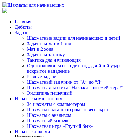
Главная
Дебюты
Задачи
Шахматные задачи для начинающих и детей
Задачи на мат в 1 ход
Мат в 2 хода
Задачи на тактику
Тактика для начинающих
Одноходовки: мат в один ход, двойной удар,
вскрытое нападение
Разные задачи
Шахматный задачник от “А” до “Я”
Шахматная тактика “Накажи гроссмейстера!”
Эндшпиль пешечный
Играть с компьютером
3d шахматы с компьютером
Шахматы с компьютером во весь экран
Шахматы с анализом
Шахматный маньяк
Шахматная игра «Глупый бык»
Играть с людьми