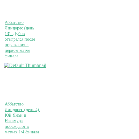
Аббатство
Линдорес (день
13). Дубов
отыгрался после
поражения в
первом матче
финала
Аббатство
Линдорес (день 4).
Юй Янъи и
Накамура
побеждают в
матчах 1/4 финала