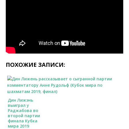
ПОХОЖИЕ ЗАПИСИ:
Дин Лижэнь
выиграл у
Раджабова во
второй партии
финала Кубка
мира 2019