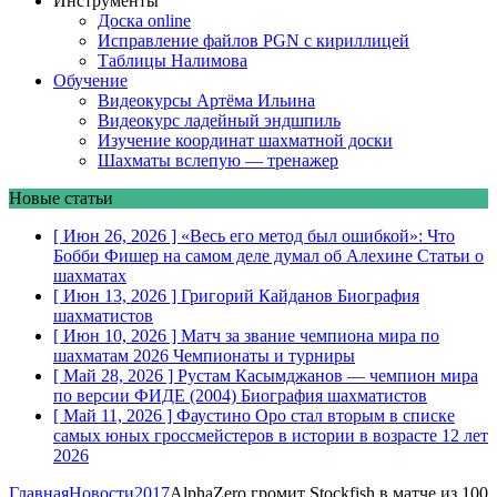
Инструменты
Доска online
Исправление файлов PGN с кириллицей
Таблицы Налимова
Обучение
Видеокурсы Артёма Ильина
Видеокурс ладейный эндшпиль
Изучение координат шахматной доски
Шахматы вслепую — тренажер
Новые статьи
[ Июн 26, 2026 ]
«Весь его метод был ошибкой»: Что
Бобби Фишер на самом деле думал об Алехине
Статьи о
шахматах
[ Июн 13, 2026 ]
Григорий Кайданов
Биография
шахматистов
[ Июн 10, 2026 ]
Матч за звание чемпиона мира по
шахматам 2026
Чемпионаты и турниры
[ Май 28, 2026 ]
Рустам Касымджанов — чемпион мира
по версии ФИДЕ (2004)
Биография шахматистов
[ Май 11, 2026 ]
Фаустино Оро стал вторым в списке
самых юных гроссмейстеров в истории в возрасте 12 лет
2026
Главная
Новости
2017
AlphaZero громит Stockfish в матче из 100