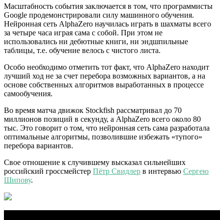
Масштабность события заключается в том, что программисты
Google продемонстрировали силу машинного обучения.
Нейронная сеть AlphaZero научилась играть в шахматы всего
за четыре часа играя сама с собой. При этом не
использовались ни дебютные книги, ни эндшпильные
таблицы, т.е. обучение велось с чистого листа.
Особо необходимо отметить тот факт, что AlphaZero находит
лучший ход не за счет перебора возможных вариантов, а на
основе собственных алгоритмов выработанных в процессе
самообучения.
Во время матча движок Stockfish рассматривал до 70
миллионов позиций в секунду, а AlphaZero всего около 80
тыс. Это говорит о том, что нейронная сеть сама разработала
оптимальные алгоритмы, позволившие избежать «тупого»
перебора вариантов.
Свое отношение к случившему высказал сильнейших
российский гроссмейстер
Пётр Свидлер
в интервью
Сергею
Шипову
.