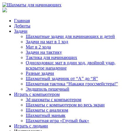
Главная
Дебюты
Задачи
Шахматные задачи для начинающих и детей
Задачи на мат в 1 ход
Мат в 2 хода
Задачи на тактику
Тактика для начинающих
Одноходовки: мат в один ход, двойной удар,
вскрытое нападение
Разные задачи
Шахматный задачник от “А” до “Я”
Шахматная тактика “Накажи гроссмейстера!”
Эндшпиль пешечный
Играть с компьютером
3d шахматы с компьютером
Шахматы с компьютером во весь экран
Шахматы с анализом
Шахматный маньяк
Шахматная игра «Глупый бык»
Играть с людьми