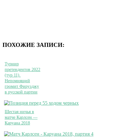
ПОХОЖИЕ ЗАПИСИ:
Турнир
претендентов 2022
(тур 11).
Непомнящий
громит Фирузджу
в русской партии
Шестая ничья в
матче Карлсен —
Каруана 2018