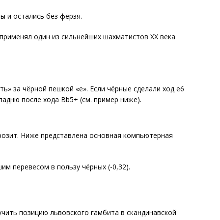
ы и остались без ферзя.
 применял один из сильнейших шахматистов XX века
ь» за чёрной пешкой «e». Если чёрные сделали ход e6
падню после хода Bb5+ (см. пример ниже).
грозит. Ниже представлена основная компьютерная
.
м перевесом в пользу чёрных (-0,32).
учить позицию львовского гамбита в скандинавской