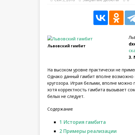
[ Май 11, 2026 ]
Фаусти
истории в возрасте 12 
Ль
dx
Львовский гамбит
ск
3.
На высоком уровне практически не приме
Однако данный гамбит вполне возможно 
кругозора. Играя белыми, вполне можно п
хотя корректность гамбита вызывает со
белых не следует.
Содержание
1
История гамбита
2
Примеры реализации