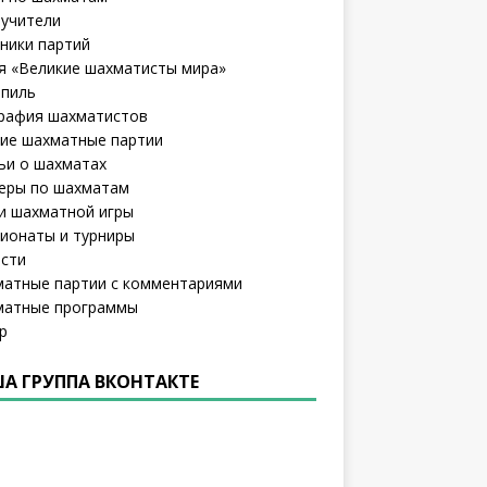
учители
ники партий
я «Великие шахматисты мира»
пиль
рафия шахматистов
ие шахматные партии
ьи о шахматах
еры по шахматам
и шахматной игры
ионаты и турниры
сти
атные партии с комментариями
атные программы
р
А ГРУППА ВКОНТАКТЕ