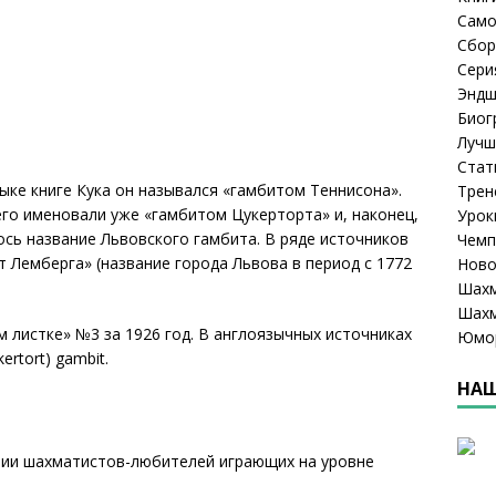
Само
Сбор
Сери
Эндш
Биог
Лучш
Стат
ыке книге Кука он назывался «гамбитом Теннисона».
Трен
 его именовали уже «гамбитом Цукерторта» и, наконец,
Урок
ось название Львовского гамбита. В ряде источников
Чемп
 Лемберга» (название города Львова в период с 1772
Ново
Шахм
Шахм
листке» №3 за 1926 год. В англоязычных источниках
Юмо
rtort) gambit.
НАШ
тии шахматистов-любителей играющих на уровне