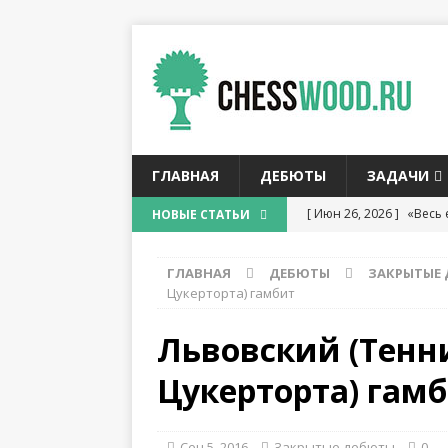
ГЛАВНАЯ
ДЕБЮТЫ
ЗАДАЧИ
[ Июн 26, 2026 ]
«Весь 
НОВЫЕ СТАТЬИ
думал об Алехине
С
ГЛАВНАЯ
ДЕБЮТЫ
ЗАКРЫТЫЕ
[ Июн 13, 2026 ]
Григо
Цукерторта) гамбит
[ Июн 10, 2026 ]
Матч з
Львовский (Тенн
И ТУРНИРЫ
Цукерторта) гам
[ Май 28, 2026 ]
Рустам
БИОГРАФИЯ ШАХМАТИ
Сен 5, 2016
Закрытые дебюты
0