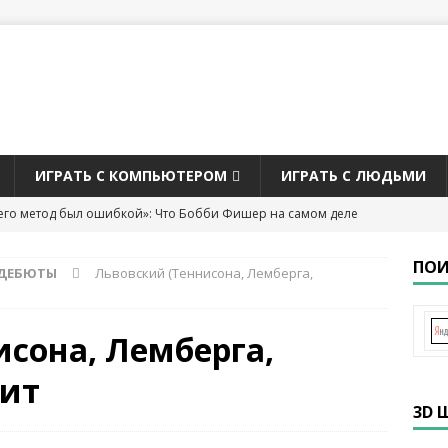
ИГРАТЬ С КОМПЬЮТЕРОМ
ИГРАТЬ С ЛЮДЬМИ
его метод был ошибкой»: Что Бобби Фишер на самом деле
ТАТЬИ О ШАХМАТАХ
ПОИ
 ДЕБЮТЫ
Львовский (Теннисона, Лемберга,
рий Кайданов
БИОГРАФИЯ ШАХМАТИСТОВ
а звание чемпиона мира по шахматам 2026
ЧЕМПИОНАТЫ
исона, Лемберга,
бит
 Касымджанов — чемпион мира по версии ФИДЕ (2004)
3D 
СТОВ