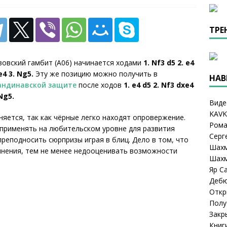
но Оро стал вторым в списке самых юных гроссмейстеров в
лет
2026
ТРЕ
вовский гамбит (А06) начинается ходами
1. Nf3 d5 2. e4
e4 3. Ng5.
Эту же позицию можно получить в
НАВ
андинавской защите
после ходов
1. e4 d5 2. Nf3 dxe4
 Ng5.
Виде
KAVK
няется, так как чёрные легко находят опровержение.
Рома
применять на любительском уровне для развития
Серг
реподносить сюрпризы играя в блиц. Дело в том, что
Шахм
мнения, тем не менее недооценивать возможности
Шахм
Яр С
Деб
Откр
Полу
Закр
Книг