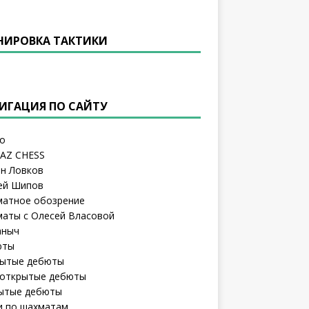
НИРОВКА ТАКТИКИ
ИГАЦИЯ ПО САЙТУ
о
AZ CHESS
н Ловков
ей Шипов
атное обозрение
аты с Олесей Власовой
аныч
юты
ытые дебюты
открытые дебюты
ытые дебюты
и по шахматам