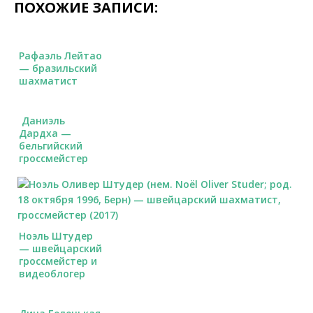
ПОХОЖИЕ ЗАПИСИ:
Рафаэль Лейтао
— бразильский
шахматист
Даниэль
Дардха —
бельгийский
гроссмейстер
Ноэль Штудер
— швейцарский
гроссмейстер и
видеоблогер