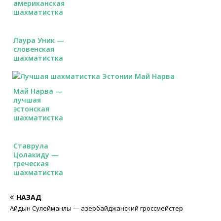
американская
шахматистка
Лаура Уник —
словенская
шахматистка
Май Нарва —
лучшая
эстонская
шахматистка
Ставрула
Цолакиду —
греческая
шахматистка
НАЗАД
Айдын Сулейманлы — азербайджанский гроссмейстер