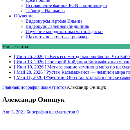
Доска online
Исправление файлов PGN с кириллицей
Таблицы Налимова
Обучение
Видеокурсы Артёма Ильина
Видеокурс ладейный эндшпиль
Изучение координат шахматной доски
Шахматы вслепую — тренажер
Новые статьи
[ Июн 26, 2026 ]
«Весь его метод был ошибкой»: Что Боб
[ Июн 13, 2026 ]
Григорий Кайданов
Биография шахматис
[ Июн 10, 2026 ]
Матч за звание чемпиона мира по шахма
[ Май 28, 2026 ]
Рустам Касымджанов — чемпион мира п
[ Май 11, 2026 ]
Фаустино Оро стал вторым в списке самы
Главная
Биография шахматистов
Александр Онищук
Александр Онищук
Авг 3, 2021
Биография шахматистов
0