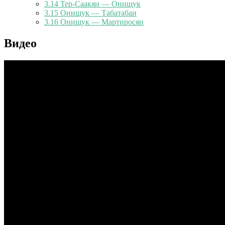
3.14
Тер-Саакян — Онищук
3.15
Онищук — Табатабаи
3.16
Онищук — Мартиросян
Видео