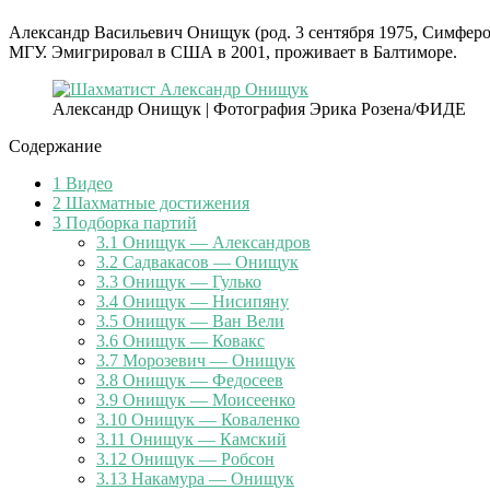
Александр Васильевич Онищук (род. 3 сентября 1975, Симферо
МГУ. Эмигрировал в США в 2001, проживает в Балтиморе.
Александр Онищук | Фотография Эрика Розена/ФИДЕ
Содержание
1
Видео
2
Шахматные достижения
3
Подборка партий
3.1
Онищук — Александров
3.2
Садвакасов — Онищук
3.3
Онищук — Гулько
3.4
Онищук — Нисипяну
3.5
Онищук — Ван Вели
3.6
Онищук — Ковакс
3.7
Морозевич — Онищук
3.8
Онищук — Федосеев
3.9
Онищук — Моисеенко
3.10
Онищук — Коваленко
3.11
Онищук — Камский
3.12
Онищук — Робсон
3.13
Накамура — Онищук