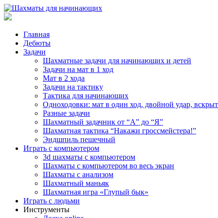
Главная
Дебюты
Задачи
Шахматные задачи для начинающих и детей
Задачи на мат в 1 ход
Мат в 2 хода
Задачи на тактику
Тактика для начинающих
Одноходовки: мат в один ход, двойной удар, вскры
Разные задачи
Шахматный задачник от “А” до “Я”
Шахматная тактика “Накажи гроссмейстера!”
Эндшпиль пешечный
Играть с компьютером
3d шахматы с компьютером
Шахматы с компьютером во весь экран
Шахматы с анализом
Шахматный маньяк
Шахматная игра «Глупый бык»
Играть с людьми
Инструменты