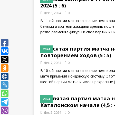
2024 (5 : 6)
Дек 8, 2024
0
В 11-ой партии матча за звание чемпион
белыми и зрители жаждали зрелищ после 
резво разменял фигуры и свел партии к н
Десятая партия матча н
2024
повторением ходов (5 : 5)
Дек 7, 2024
0
В 10-ой партии матча за звание чемпиона
матч применил Лондонскую систему. Этот
шестой партии матча и имел прекрасные
Девятая партия матча н
2024
Каталонском начале (4,5 : 4
Дек 5, 2024
0