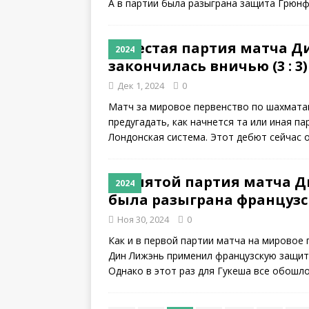
А в партии была разыграна защита Грюн
Шестая партия матча Ди
2024
закончилась вничью (3 : 3)
Дек 1, 2024
0
Матч за мировое первенство по шахмата
предугадать, как начнется та или иная п
Лондонская система. Этот дебют сейчас 
В пятой партия матча Д
2024
была разыграна французска
Ноя 30, 2024
0
Как и в первой партии матча на мировое
Дин Лижэнь применил французскую защиту
Однако в этот раз для Гукеша все обошл