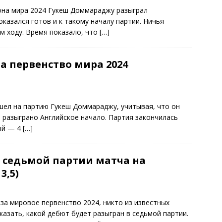
она мира 2024 Гукеш Доммараджу разыграл
казался готов и к такому началу партии. Ничья
м ходу. Время показало, что
[…]
а первенство мира 2024
ишел на партию Гукеш Доммараджу, учитывая, что он
о разыграно Английское начало. Партия закончилась
ный — 4
[…]
в седьмой партии матча на
3,5)
за мировое первенство 2024, никто из известных
азать, какой дебют будет разыгран в седьмой партии.