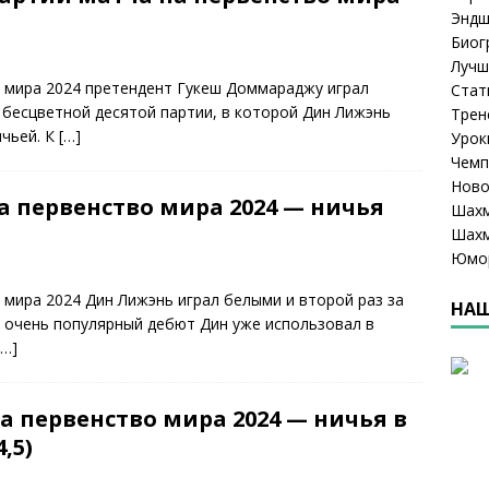
Эндш
Биог
Лучш
а мира 2024 претендент Гукеш Доммараджу играл
Стат
бесцветной десятой партии, в которой Дин Лижэнь
Трен
ичьей. К
[…]
Урок
Чемп
Ново
а первенство мира 2024 — ничья
Шахм
Шахм
Юмо
 мира 2024 Дин Лижэнь играл белыми и второй раз за
НАШ
 очень популярный дебют Дин уже использовал в
[…]
а первенство мира 2024 — ничья в
,5)