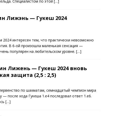
фельда. Специалистом по этой
[…]
н Лижэнь — Гукеш 2024
м 2024 интересен тем, что практически невозможно
артия. В 6-ой произошла маленькая сенсация —
очень популярен на любительском уровне.
[…]
ин Лижень — Гукеш 2024 вновь
я защита (2,5 : 2,5)
 первенство по шахматам, семнадцатый чемпион мира
 — после хода Гукеша 1.e4 последовал ответ 1.e6.
ось
[…]