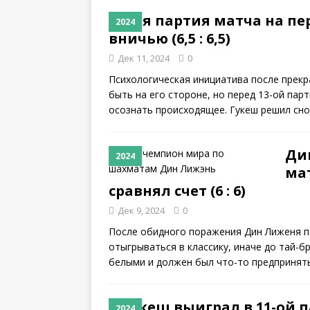
13-я партия матча на пе
2024
вничью (6,5 : 6,5)
Дек 11, 2024
0
Психологическая инициатива после прекр
быть на его стороне, но перед 13-ой пар
осознать происходящее. Гукеш решил сно
Ди
2024
мат
сравнял счет (6 : 6)
Дек 9, 2024
0
После обидного поражения Дин Лиженя по
отыгрываться в классику, иначе до тай-б
белыми и должен был что-то предпринят
Гукеш выиграл в 11-ой 
2024