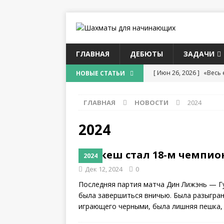
ГЛАВНАЯ
ДЕБЮТЫ
ЗАДАЧИ
[ Июн 26, 2026 ]
«Весь 
НОВЫЕ СТАТЬИ
думал об Алехине
С
ГЛАВНАЯ
НОВОСТИ
2024
[ Июн 13, 2026 ]
Григо
[ Июн 10, 2026 ]
Матч з
2024
И ТУРНИРЫ
Гукеш стал 18-м чемпи
2024
[ Май 28, 2026 ]
Рустам
Дек 12, 2024
0
БИОГРАФИЯ ШАХМАТИ
Последняя партия матча Дин Лижэнь — Г
[ Май 11, 2026 ]
Фаусти
была завершиться вничью. Была разыгран
играющего черными, была лишняя пешка,
истории в возрасте 12 