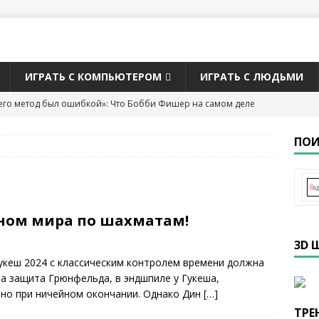
ИГРАТЬ С КОМПЬЮТЕРОМ
ИГРАТЬ С ЛЮДЬМИ
его метод был ошибкой»: Что Бобби Фишер на самом деле
ТАТЬИ О ШАХМАТАХ
ПОИ
рий Кайданов
БИОГРАФИЯ ШАХМАТИСТОВ
а звание чемпиона мира по шахматам 2026
ЧЕМПИОНАТЫ
оном мира по шахматам!
 Касымджанов — чемпион мира по версии ФИДЕ (2004)
3D 
СТОВ
укеш 2024 с классическим контролем времени должна
но Оро стал вторым в списке самых юных гроссмейстеров в
а защита Грюнфельда, в эндшпиле у Гукеша,
 но при ничейном окончании. Однако Дин
[…]
лет
2026
ТРЕ