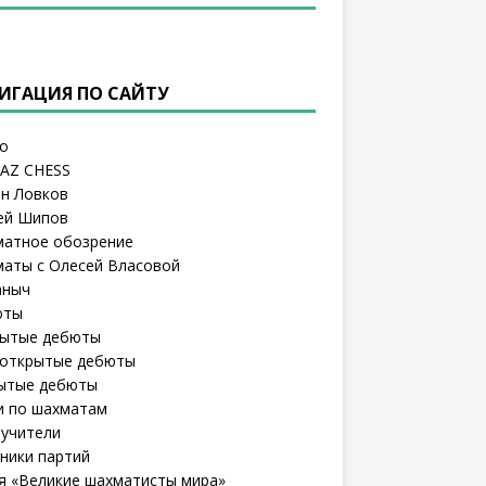
ИГАЦИЯ ПО САЙТУ
о
AZ CHESS
н Ловков
ей Шипов
атное обозрение
аты с Олесей Власовой
аныч
юты
ытые дебюты
открытые дебюты
ытые дебюты
и по шахматам
учители
ники партий
я «Великие шахматисты мира»