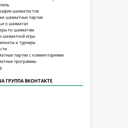
пиль
рафия шахматистов
ие шахматные партии
ьи о шахматах
еры по шахматам
и шахматной игры
ионаты и турниры
сти
атные партии с комментариями
атные программы
р
А ГРУППА ВКОНТАКТЕ