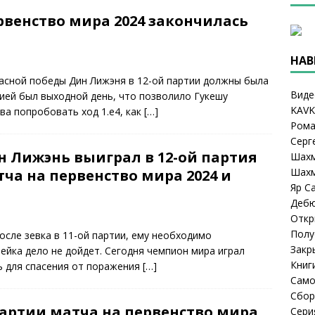
рвенство мира 2024 закончилась
НАВ
асной победы Дин Лижэня в 12-ой партии должны была
Виде
тией был выходной день, что позволило Гукешу
KAVK
ва попробовать ход 1.e4, как
[…]
Рома
Серг
н Лижэнь выиграл в 12-ой партия
Шахм
Шахм
ча на первенство мира 2024 и
Яр С
Деб
Откр
Полу
сле зевка в 11-ой партии, ему необходимо
Закр
рейка дело не дойдет. Сегодня чемпион мира играл
Книг
ь для спасения от поражения
[…]
Само
Сбор
партии матча на первенство мира
Сери