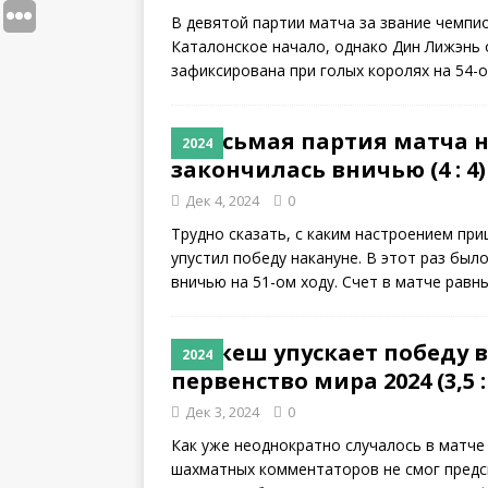
В девятой партии матча за звание чемпи
Каталонское начало, однако Дин Лижэнь о
зафиксирована при голых королях на 54-о
Восьмая партия матча н
2024
закончилась вничью (4 : 4)
Дек 4, 2024
0
Трудно сказать, с каким настроением пр
упустил победу накануне. В этот раз был
вничью на 51-ом ходу. Счет в матче рав
Гукеш упускает победу 
2024
первенство мира 2024 (3,5 : 
Дек 3, 2024
0
Как уже неоднократно случалось в матче 
шахматных комментаторов не смог предск